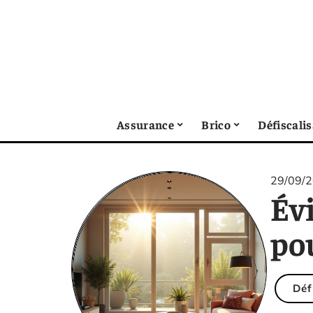
Assurance
Brico
Défiscali
29/09/
Évi
pou
Déf