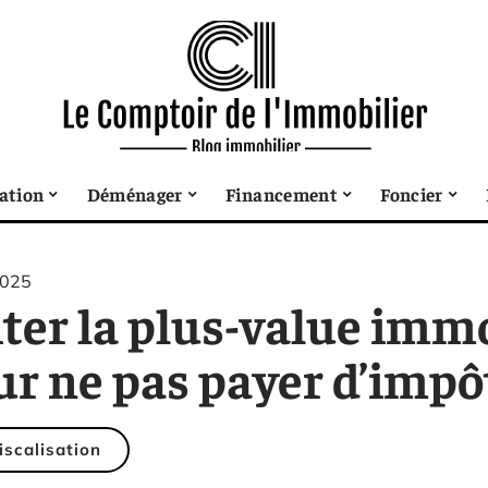
sation
Déménager
Financement
Foncier
2025
ter la plus-value immo
r ne pas payer d’impôt
iscalisation