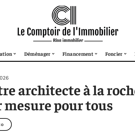
sation
Déménager
Financement
Foncier
2026
re architecte à la roche
r mesure pour tous
co