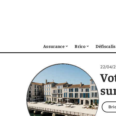
Assurance
Brico
Défiscali
22/04/
Vot
su
Bri