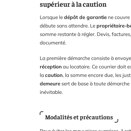
supérieur à la caution
Lorsque le
dépôt de garantie
ne couvre 
débute sans attendre. Le
propriétaire-ba
somme restante à régler. Devis, factures, é
documenté.
La première démarche consiste à envoy
réception
au locataire. Ce courrier doit
la
caution
, la somme encore due, les just
demeure
sert de base à toute démarche u
inévitable.
Modalités et précautions
Pour éviter les mauvaises surprises, il es