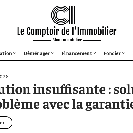
sation
Déménager
Financement
Foncier
2026
tion insuffisante : so
blème avec la garantie
er