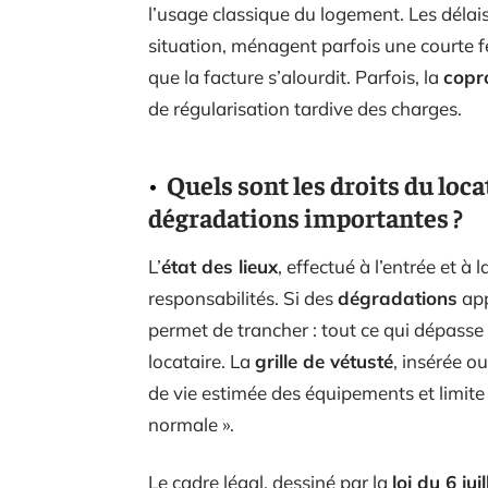
l’usage classique du logement. Les délais
situation, ménagent parfois une courte f
que la facture s’alourdit. Parfois, la
copr
de régularisation tardive des charges.
Quels sont les droits du loca
dégradations importantes ?
L’
état des lieux
, effectué à l’entrée et à l
responsabilités. Si des
dégradations
app
permet de trancher : tout ce qui dépasse
locataire. La
grille de vétusté
, insérée 
de vie estimée des équipements et limite 
normale ».
Le cadre légal, dessiné par la
loi du 6 jui