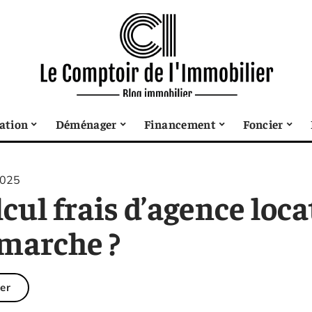
sation
Déménager
Financement
Foncier
2025
cul frais d’agence loc
 marche ?
er