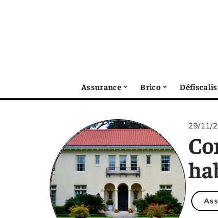
Assurance
Brico
Défiscali
29/11/
Co
hab
Ass