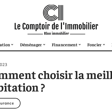
sation
Déménager
Financement
Foncier
2023
mment choisir la meil
itation ?
urance