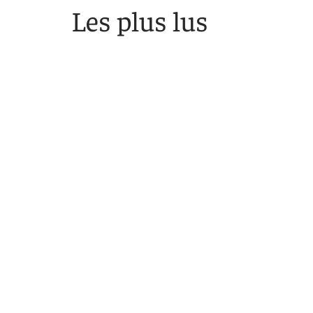
Les plus lus
Comment définir le
Comm
marché immobilier ?
bo
12 mars 2026