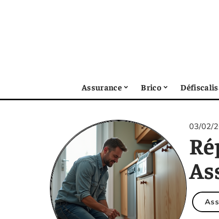
Assurance
Brico
Défiscali
03/02/
Rép
As
Ass