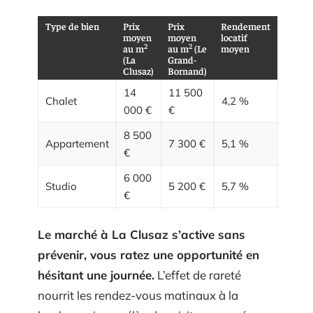
Type de bien
Prix
Prix
Rendement
moyen
moyen
locatif
2
2
au m
au m
(Le
moyen
(La
Grand-
Clusaz)
Bornand)
14
11 500
Chalet
4,2 %
000 €
€
8 500
Appartement
7 300 €
5,1 %
€
6 000
Studio
5 200 €
5,7 %
€
Le marché à La Clusaz s’active sans
prévenir, vous ratez une opportunité en
hésitant une journée.
L’effet de rareté
nourrit les rendez-vous matinaux à la