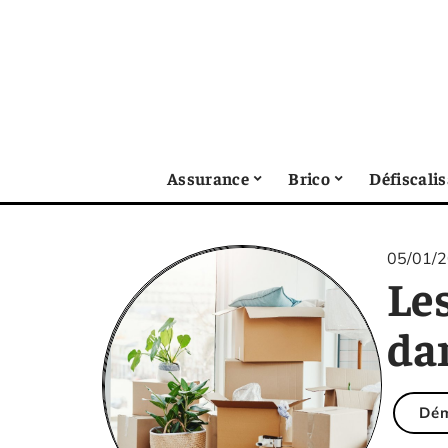
Assurance
Brico
Défiscali
05/01/
Le
da
Dé